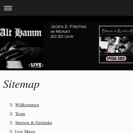
Sitemap
Willkommen
Team
Speisen & Getränke
Live Music